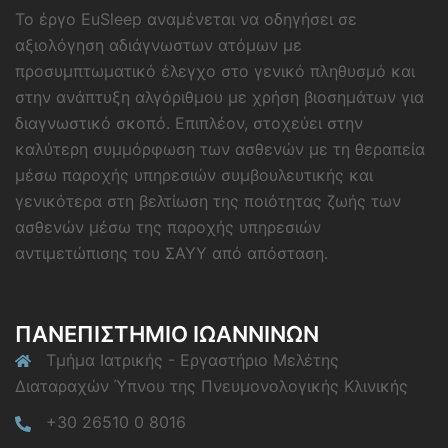
Το έργο EuSleep αναμένεται να οδηγήσει σε
αξιολόγηση αδιάγνωστων ατόμων με
προσυμπτωματικό έλεγχο στο γενικό πληθυσμό και
στην ανάπτυξη αλγόριθμου με χρήση βιοσημάτων για
διαγνωστικό σκοπό. Επιπλέον, στοχεύει στην
καλύτερη συμμόρφωση των ασθενών με τη θεραπεία
μέσω παροχής υπηρεσιών συμβουλευτικής και
γενικότερα στη βελτίωση της ποιότητας ζωής των
ασθενών μέσω της παροχής υπηρεσιών
αντιμετώπισης του ΣΑΥΥ από απόσταση.
ΠΑΝΕΠΙΣΤΗΜΙΟ ΙΩΑΝΝΙΝΩΝ
Τμήμα Ιατρικής - Εργαστήριο Μελέτης
Διαταραχών Ύπνου της Πνευμονολογικής Κλινικής
+30 26510 0 8016