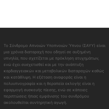
Το Σύνδρομο Απνοιών Υποπνοιών Ύπνου (ΣΑΥΥ) είναι
μια χρόνια διαταραχή που οδηγεί σε αυξημένη
υπνηλία, που σχετίζεται με πρόκληση ατυχημάτων,
ενώ έχει συσχετισθεί και με την ανάπτυξη
καρδιαγγειακών και μεταβολικών διαταραχών καθώς
και κατάθλιψη. Η εξέταση αναφοράς είναι η
πολυυπνογραφία και η θεραπεία εκλογής είναι η
εφαρμογή συσκευής πίεσης, ενώ σε κάποιες
περιπτώσεις ήπιας εμφάνισης του συνδρόμου
ακολουθείται συντηρητική αγωγή.