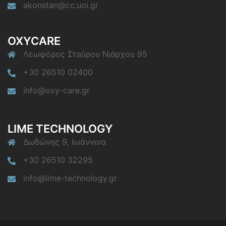
akonstan@cc.uoi.gr
OXYCARE
Λεωφόρος Σταύρου Νιάρχου 95
+30 26510 02400
info@oxy-care.gr
LIME TECHNOLOGY
Δωδώνης 9, Ιωάννινα
+30 26510 32295
info@lime-technology.gr