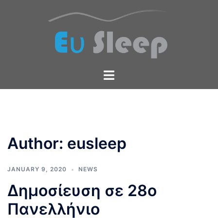
Skip
to
content
Toggle
menu
Author:
eusleep
JANUARY 9, 2020
NEWS
Δημοσίευση σε 28ο
Πανελλήνιο